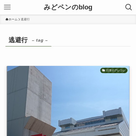
みどペンのblog
ホーム
逃避行
逃避行
– tag –
日常のアレコレ