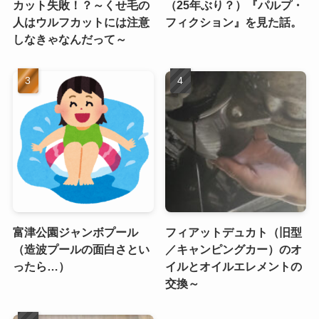
カット失敗！？～くせ毛の
（25年ぶり？）『パルプ・
人はウルフカットには注意
フィクション』を見た話。
しなきゃなんだって～
富津公園ジャンボプール
フィアットデュカト（旧型
（造波プールの面白さとい
／キャンピングカー）のオ
ったら…）
イルとオイルエレメントの
交換～