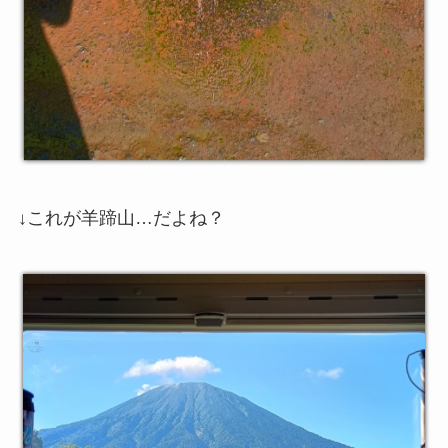
↓これが羊蹄山…だよね？