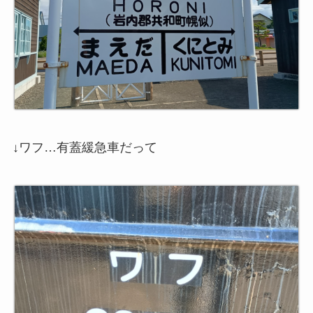
↓ワフ…有蓋緩急車だって