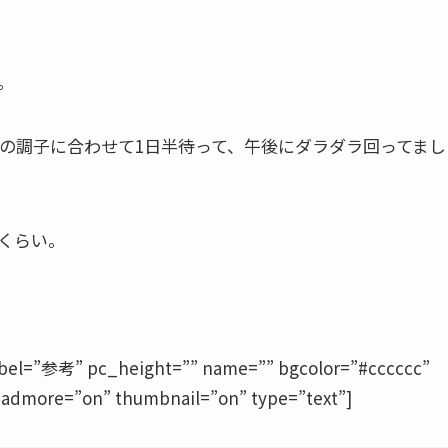
。
。
の調子に合わせて1日半待って、午後にダラダラ
回ってまし
くらい。
label=”参考” pc_height=”” name=”” bgcolor=”#cccccc”
” readmore=”on” thumbnail=”on” type=”text”]