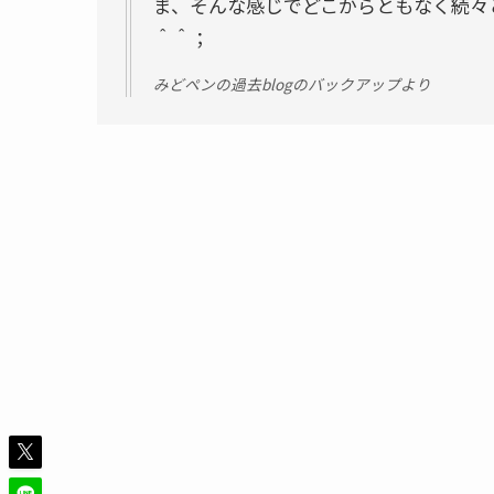
ま、そんな感じでどこからともなく続々
＾＾；
みどペンの過去blogのバックアップより