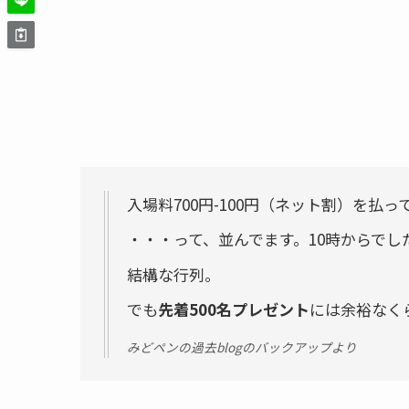
入場料700円-100円（ネット割）を払
・・・って、並んでます。10時からでし
結構な行列。
でも
先着500名プレゼント
には余裕なく
みどペンの過去blogのバックアップより