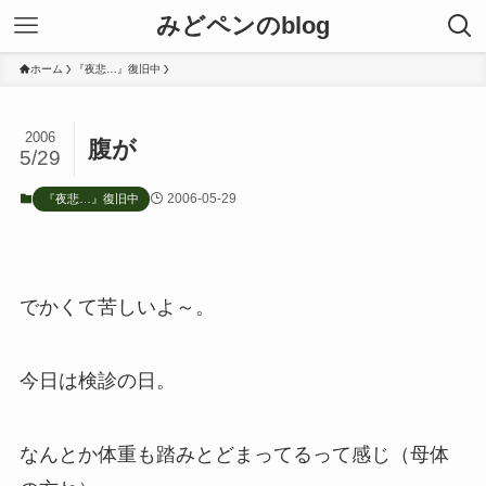
みどペンのblog
ホーム
『夜悲…』復旧中
2006
腹が
5/29
2006-05-29
『夜悲…』復旧中
でかくて苦しいよ～。
今日は検診の日。
なんとか体重も踏みとどまってるって感じ（母体