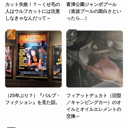
カット失敗！？～くせ毛の
富津公園ジャンボプール
人はウルフカットには注意
（造波プールの面白さとい
しなきゃなんだって～
ったら…）
（25年ぶり？）『パルプ・
フィアットデュカト（旧型
フィクション』を見た話。
／キャンピングカー）のオ
イルとオイルエレメントの
交換～