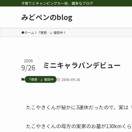
子育てとキャンピングカー他、雑多なブログ
みどペンのblog
ホーム
『夜悲…』復旧中
2006
ミニキャラバンデビュー
9/26
『夜悲…』復旧中
2006-09-26
たこやきくんが秘かに3連休だったので、実は
たこやきくんの母方の実家のお墓が130kmく