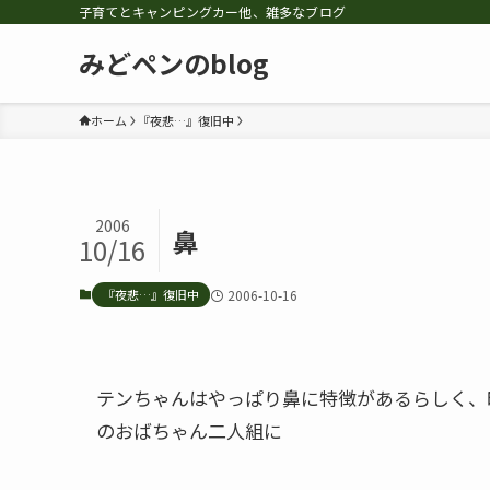
子育てとキャンピングカー他、雑多なブログ
みどペンのblog
ホーム
『夜悲…』復旧中
2006
鼻
10/16
『夜悲…』復旧中
2006-10-16
テンちゃんはやっぱり鼻に特徴があるらしく、
のおばちゃん二人組に