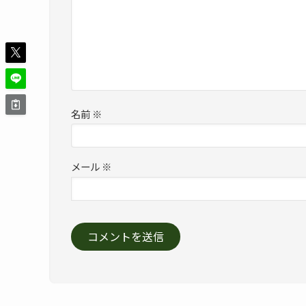
名前
※
メール
※