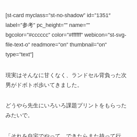
[st-card myclass=”st-no-shadow” id=”1351″
label=”参考” pc_height=”” name=””
bgcolor=”#cccccc” color=”#ffffff” webicon=”st-svg-
file-text-o” readmore=”on” thumbnail=”on”
type=”text”]
現実はそんなに甘くなく、ランドセル背負った
次
男がドボトボ
歩いてきました。
どうやら先生にいろいろ
課題プリント
をもらった
みたいで。
「それを自宅でやって、できたらまた持って行