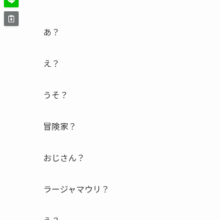
あ？
え？
うそ？
冒険家？
おじさん？
ラージャマウリ？