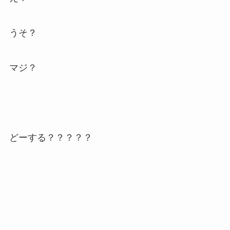
うそ？
マジ？
どーする？？？？？