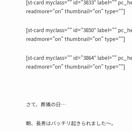
[st-card myclass=”” id=”3833″ label=”” pc_
readmore=”on” thumbnail=”on” type=””]
[st-card myclass=”” id=”3850″ label=”” pc_
readmore=”on” thumbnail=”on” type=””]
[st-card myclass=”” id=”3864″ label=”” pc_
readmore=”on” thumbnail=”on” type=””]
さて、葬儀の日…
朝、長男はバッチリ起きられました～。