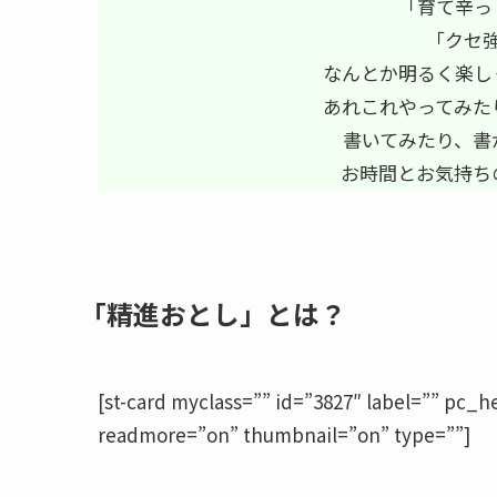
「育て辛っ
「クセ
なんとか明るく楽し
あれこれやってみた
書いてみたり、書
お時間とお気持ち
「精進おとし」とは？
[st-card myclass=”” id=”3827″ label=”” pc_
readmore=”on” thumbnail=”on” type=””]