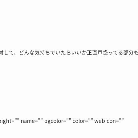
対して、どんな気持ちでいたらいいか正直戸惑ってる部分
height=”” name=”” bgcolor=”” color=”” webicon=””