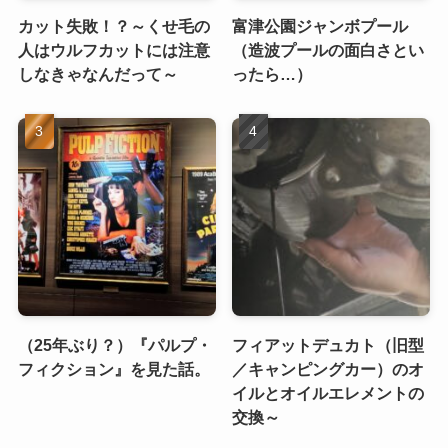
カット失敗！？～くせ毛の
富津公園ジャンボプール
人はウルフカットには注意
（造波プールの面白さとい
しなきゃなんだって～
ったら…）
（25年ぶり？）『パルプ・
フィアットデュカト（旧型
フィクション』を見た話。
／キャンピングカー）のオ
イルとオイルエレメントの
交換～