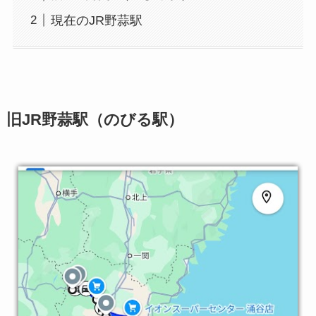
現在のJR野蒜駅
旧JR野蒜駅（のびる駅）