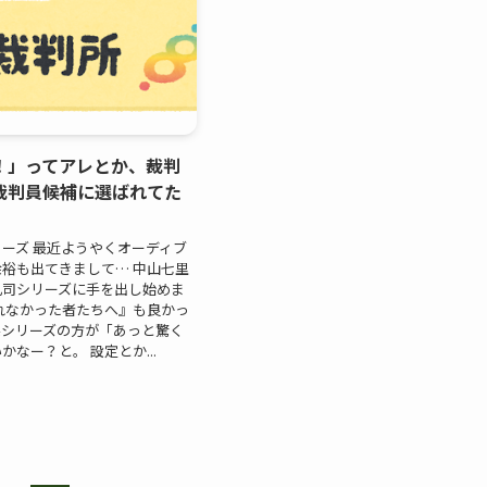
！」ってアレとか、裁判
裁判員候補に選ばれてた
ーズ 最近ようやくオーディブ
裕も出てきまして… 中山七里
礼司シリーズに手を出し始めま
れなかった者たちへ』も良かっ
柴シリーズの方が「あっと驚く
なー？と。 設定とか...