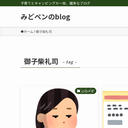
子育てとキャンピングカー他、雑多なブログ
みどペンのblog
ホーム
御子柴礼司
御子柴礼司
– tag –
心のメモ