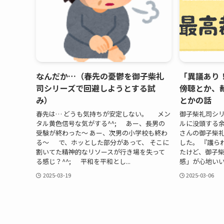
なんだか…（春先の憂鬱を御子柴礼
「異議あり
司シリーズで回避しようとする試
傍聴とか、
み）
とかの話
春先は… どうも気持ちが安定しない。 メン
御子柴礼司シリ
タル黄色信号な気がする^^; あー、長男の
ルに没頭する余
受験が終わった～ あー、次男の小学校も終わ
さんの御子柴
る～ で、ホッとした部分があって、 そこに
した。 『護ら
割いてた精神的なリソースが行き場を失って
たけど、御子
る感じ？^^; 平和を平和とし...
感」が心地いいか
2025-03-19
2025-03-06