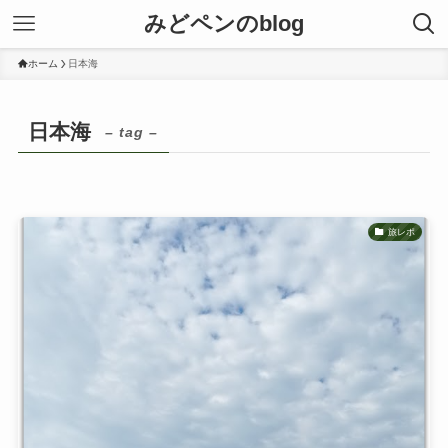
みどペンのblog
ホーム
日本海
日本海
– tag –
旅レポ