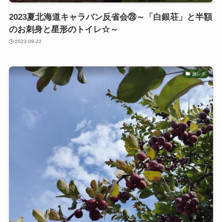
2023夏北海道キャラバン反省会㉘～「白銀荘」と半額
のお刺身と星形のトイレ☆～
2023-09-22
旅レポ