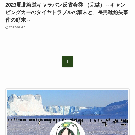
2023夏北海道キャラバン反省会㉝ （完結）～キャン
ピングカーのタイヤトラブルの顛末と、長男靴紛失事
件の顛末～
2023-09-25
1