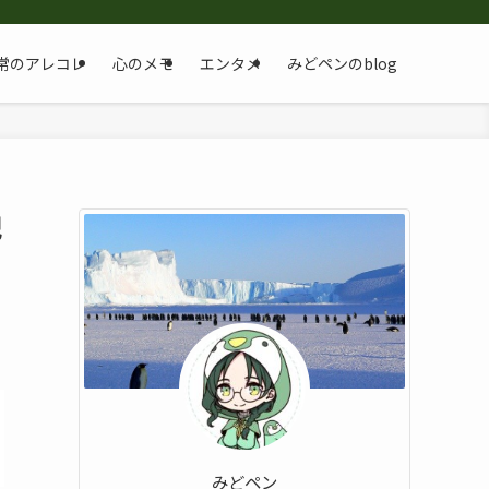
常のアレコレ
心のメモ
エンタメ
みどペンのblog
記
みどペン