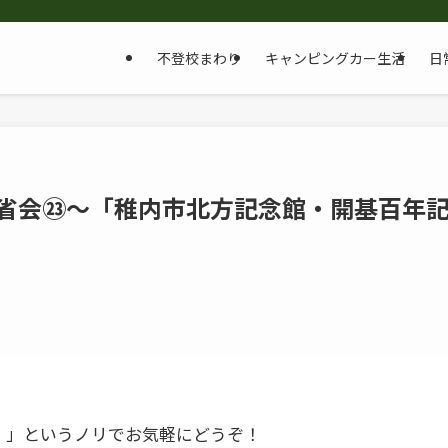
不登校まわり
キャンピングカー生活
日
反省会㉓～「稚内市北方記念館・開基百年
！」というノリでお気軽にどうぞ！