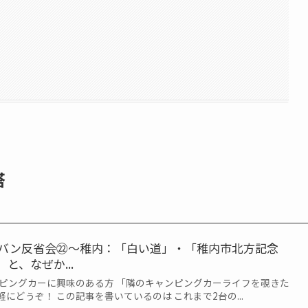
塔
ャラバン反省会㉒～稚内：「白い道」・「稚内市北方記念
と、なぜか...
ンピングカーに興味のある方 「隣のキャンピングカーライフを覗きた
にどうぞ！ この記事を書いているのは これまで2台の...