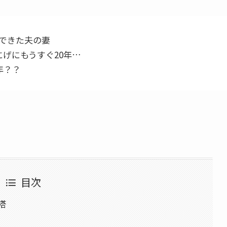
できた夫の妻
げにもうすぐ20年…
年？？
目次
塔